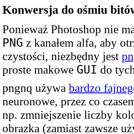
Konwersja do ośmiu bitó
Ponieważ Photoshop nie ma 
PNG
z kanałem alfa, aby ot
czystości, niezbędny jest
pn
GUI
proste makowe
do tych
pngnq używa
bardzo fajne
neuronowe, przez co czasem 
np. zmniej­szenie liczby k
obrazka (zamiast zawsze u