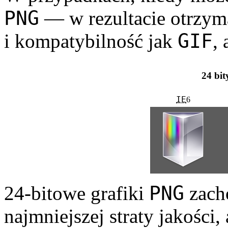
PNG
— w rezultacie otrzy­m
GIF
i kompatybilność jak
,
24 bit
IE
6
PNG
24-bitowe grafiki
zacho
najmniejszej straty jakości,