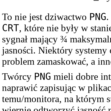
PNG
To nie jest dziwactwo
.
CRT
, które nie były w sta
sygnał mający ¾ maksy­mal
jasności. Niektóry systemy 
problem zamaskować, a inne
PNG
Twórcy
mieli dobre int
naprawić zapisując w plika
temu/monitora, na którym s
wiernie odtworzyć jasność 