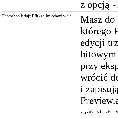
z opcją
-
PNG
Photoshop ładuje
ze śmieciami w tle
Masz do 
którego 
edycji t
bitowym 
przy eks
wrócić d
i zapisu
Preview.
pngout -s1 -c6 -f