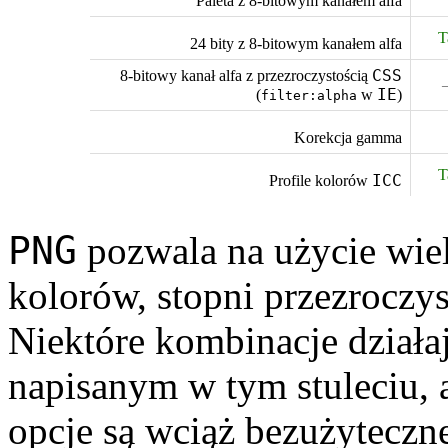
Paleta z 8-bitowym kanałem alfa
T
24 bity z 8-bitowym kanałem alfa
CSS
8-bitowy kanał alfa z przezro­czystością
IE
(
w
)
filter:alpha
Korekcja gamma
T
ICC
Profile kolorów
PNG
pozwala na użycie wiel
kolorów, stopni przezro­czys
Niektóre kombi­nacje działa
napisanym w tym stuleciu, a
opcje są wciąż bezużyteczn