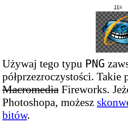
IE
6
PNG
Używaj tego typu
zaws
półprzezroczystości. Takie
Macromedia
Fireworks. Jeże
Photoshopa, możesz
skonw
bitów
.