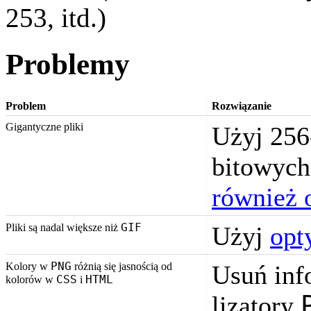
253, itd.)
Problemy
Problem
Rozwiązanie
Gigantyczne pliki
Użyj 25
bitowych
również o
GIF
Pliki są nadal większe niż
Użyj
opt
PNG
Kolory w
różnią się jasnością od
Usuń inf
CSS
HTML
kolorów w
i
lizatory