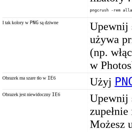
pngcrush -rem all
PNG
I tak kolory w
są dziwne
Upewnij 
używa pr
(np. włą
w Photos
IE
PN
Obrazek ma szare tło w
6
Użyj
IE
Obrazek jest niewidoczny
6
Upewnij 
zupełnie 
Możesz 