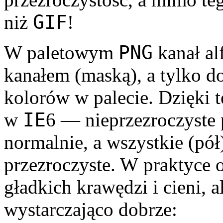
GIF
niż
!
PNG
W paletowym
kanał al
kanałem (maską), a tylko 
kolorów w palecie. Dzięki 
IE
w
6 — nieprzezro­czyste 
normalnie, a wszystkie (pół)
przezro­czyste. W praktyce 
gładkich krawędzi i cieni, a
wystarczająco dobrze: