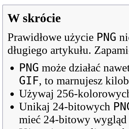
W skrócie
PNG
Prawidłowe użycie
ni
długiego artykułu. Zapami
PNG
może działać nawe
GIF
, to mar­nujesz kil
Używaj 256-kolorowy
PN
Unikaj 24-bitowych
mieć 24-bitowy wygląd z