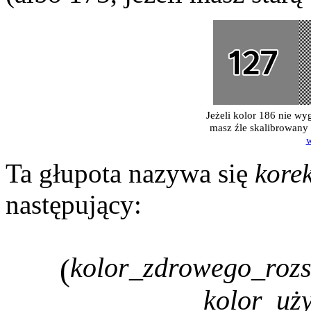
Jeżeli kolor 186 nie wyg
masz źle skali­bro­wan
w
Ta głupota nazywa się
kore
następujący:
kolor_zdrowego_roz
(
kolor_uż