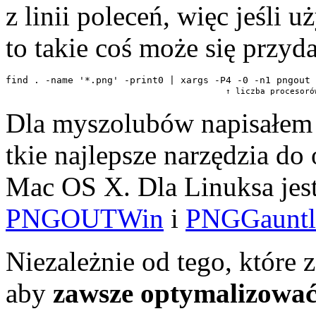
z linii poleceń, więc jeśli
to takie coś może się przyda
find . -name '*.png' -print0 | xargs -P4 -0 -n1 pngout

↑ liczba procesoró
Dla myszolubów napisałe
tkie naj­lepsze narzędzia do
Mac OS X. Dla Linuksa jes
PNGOUTWin
i
PNGGauntl
Niezależnie od tego, które z
aby
zawsze optymalizowa