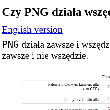
Czy PNG działa wszę
English version
PNG
działa zawsze i wszędzi
zawsze i nie wszędzie.
Phot
Paleta z 1-bitowym kanałem alfa
T
GIF
(jak
)
T
24 bity bez kanału alfa
N