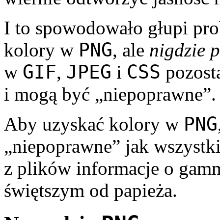
I to spowodowało głupi pro
PNG
kolory w
, ale
nigdzie 
GIF
JPEG
CSS
w
,
i
pozosta
i mogą być „nie­poprawne”.
PNG
Aby uzyskać kolory w
„niepoprawne” jak wszystki
z plików infor­macje o gam
świętszym od papieża.