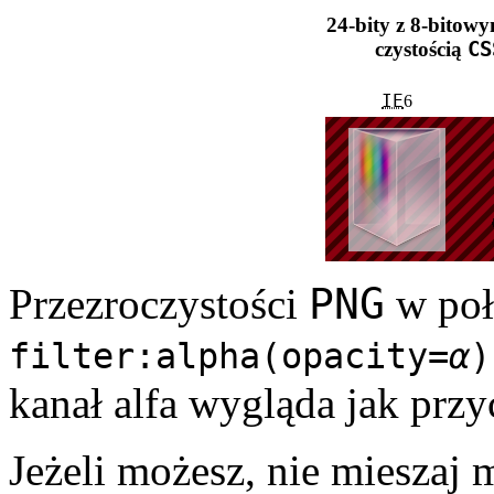
24-bity z 8-bitowy
czystością
CS
IE
6
PNG
Przezroczystości
w poł
filter:alpha(opacity=
α
)
kanał alfa wygląda jak przy­c
Jeżeli możesz, nie mieszaj 