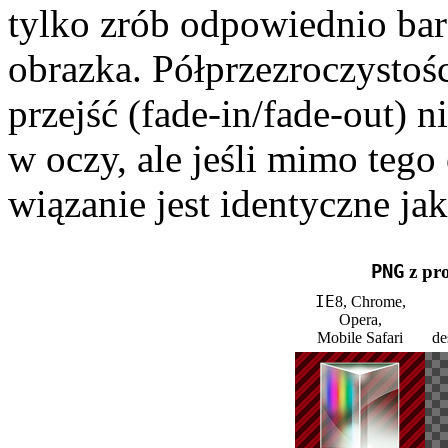
tylko zrób odpowiednio bard
obrazka. Półprzezro­czystoś
przejść (fade-in/fade-out) n
w oczy, ale jeśli mimo tego 
wiąza­nie jest identyczne ja
PNG
z pr
IE
8, Chrome,
Opera,
Mobile Safari
de