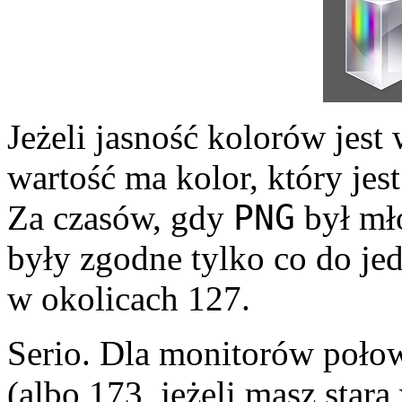
Jeżeli jasność kolorów jest 
wartość ma kolor, który jes
PNG
Za czasów, gdy
był mło
były zgodne tylko co do je
w okolicach 127.
Serio. Dla monitorów połow
(albo 173, jeżeli masz star