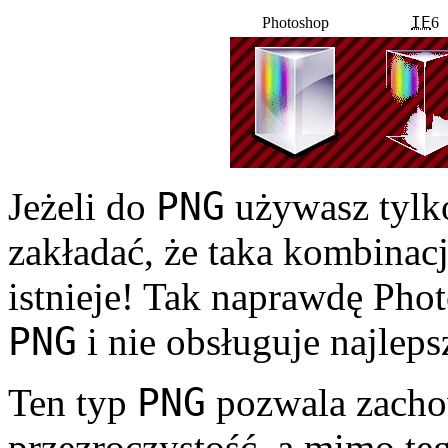
IE
Photoshop
6
PNG
Jeżeli do
używasz tylko
zakładać, że taka kombinacj
istnieje! Tak naprawdę Pho
PNG
i nie obsługuje naj­lep
PNG
Ten typ
pozwala zacho
przezroczystość, a mimo te