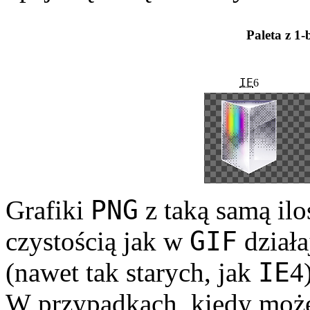
Paleta z 1
IE
6
PNG
Grafiki
z taką samą ilo
GIF
czys­tością jak w
działa
IE
(nawet tak starych, jak
4
W przypadkach, kiedy moż