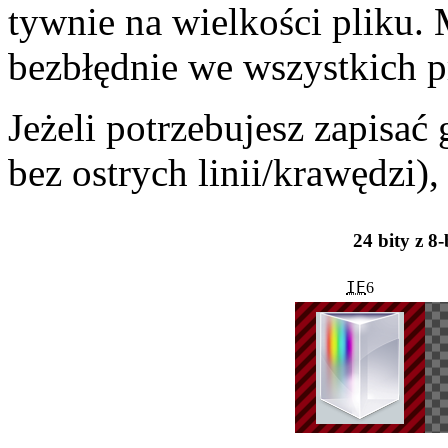
tywnie na wiel­kości pliku. 
bezbłędnie we wszystkich pr
Jeżeli potrzebujesz zapisać 
bez ostrych linii/krawędzi)
24 bity z 8
IE
6